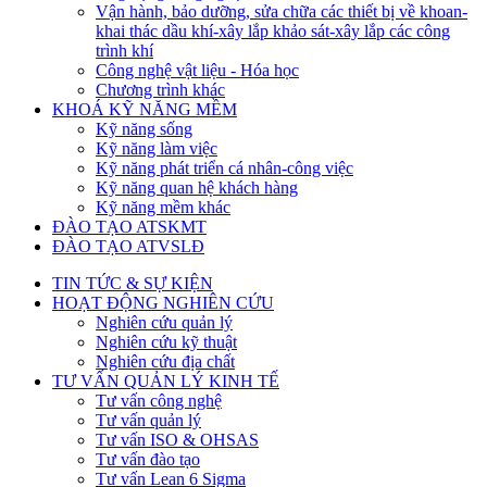
Vận hành, bảo dưỡng, sửa chữa các thiết bị về khoan-
khai thác dầu khí-xây lắp khảo sát-xây lắp các công
trình khí
Công nghệ vật liệu - Hóa học
Chương trình khác
KHOÁ KỸ NĂNG MỀM
Kỹ năng sống
Kỹ năng làm việc
Kỹ năng phát triển cá nhân-công việc
Kỹ năng quan hệ khách hàng
Kỹ năng mềm khác
ĐÀO TẠO ATSKMT
ĐÀO TẠO ATVSLĐ
TIN TỨC & SỰ KIỆN
HOẠT ĐỘNG NGHIÊN CỨU
Nghiên cứu quản lý
Nghiên cứu kỹ thuật
Nghiên cứu địa chất
TƯ VẤN QUẢN LÝ KINH TẾ
Tư vấn công nghệ
Tư vấn quản lý
Tư vấn ISO & OHSAS
Tư vấn đào tạo
Tư vấn Lean 6 Sigma