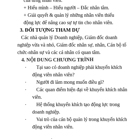
của từng nhân viên.
+ Hiểu mình – Hiểu người – Đắc nhân tâm.
+ Giải quyết & quản lý những nhân viên thiếu
động lực để nâng cao sự tự tin cho nhân viên.
3. ĐỐI TƯỢNG THAM DỰ
Các nhà quản lý Doanh nghiệp, Giám đốc doanh
nghiệp vừa và nhỏ, Giám đốc nhân sự, nhân, Cán bộ tổ
chức-nhân sự và các cá nhân có quan tâm.
Ì
N
H
4. NỘI DU
N
G C
H
ƯƠ
N
G T
R
·
Tại sao có doanh nghiệp phải khuyến khích
động viên nhân viên?
·
Người đi làm mong muốn điều gì?
·
Các quan điểm hiện đại về khuyến khích nhân
viên.
·
Hệ thống khuyến khích tạo động lực trong
doanh nghiệp.
·
Vai trò của cán bộ quản lý trong khuyến khích
động viên nhân viên.