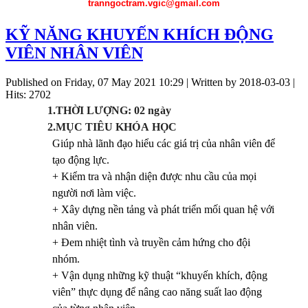
tranngoctram.vgic@gmail.com
KỸ NĂNG KHUYẾN KHÍCH ĐỘNG
VIÊN NHÂN VIÊN
Published on Friday, 07 May 2021 10:29
|
Written by 2018-03-03
|
Hits: 2702
1.
T
HỜ
I
L
ƯỢ
NG: 02 n
g
ày
2.
M
ỤC T
IÊ
U K
HÓ
A
H
Ọ
C
Giúp nhà lãnh đạo hiểu các giá trị của nhân viên để
tạo động lực.
+ Kiểm tra và nhận diện được nhu cầu của mọi
người nơi làm việc.
+ Xây dựng nền tảng và phát triển mối quan hệ với
nhân viên.
+ Đem nhiệt tình và truyền cảm hứng cho đội
nhóm.
+ Vận dụng những kỹ thuật “khuyến khích, động
viên” thực dụng để nâng cao năng suất lao động