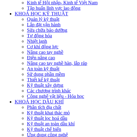
Kinh tế Hội nhập- Kinh tế Việt Nam
Tập huấn lĩnh vực lao động
KHOÁ HỌC KỸ THUẬT
Quản lý kỹ thuật
Lắp đặt vận hành
Sửa chữa bảo dưỡng
Tự động hóa
Nhiệt lạnh
Cơ khí động lực
Nâng cao tay nghề
Điện nâng cao
Nâng cao tay nghề hàn, lắp ráp
An toàn kỹ thuật
Sử dụng phần mềm
Thiết kế kỹ thuật
Kỹ thuật xây dựng
Các chương trình khác
Công nghệ vật liệu - Hóa học
KHOÁ HỌC DẦU KHÍ
Phân tích địa chất
Kỹ thuật khai thác mỏ
Kỹ thuật lọc hoá dầu
Kỹ thuật an toàn dầu khí
Kỹ thuật chế biến
Ứng dụng công nghệ