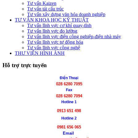
Tư vấn Kaizen
Tư vấn tái cấu trúc
Tư vấn xây dựng văn hóa doanh nghiệp
TƯ VẤN KHOA HỌC KỸ THUẬT
Tư vấn lĩnh vực cơ khí quay-tĩnh
Tư vấn lĩnh vực đo lường
Tư vấn lĩnh vực điện công nghiệp-điện nhà máy
Tư vấn lĩnh vực tự động hóa
Tư vấn lĩnh vực công nghệ
THƯ VIỆN HÌNH ẢNH
Hỗ trợ trực tuyến
Điện Thoại
028 6280 7095
Fax
028 6280 7094
Hotline 1
0913 651 498
Hotline 2
0981 656 065
Email