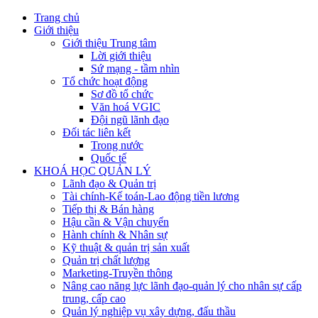
Trang chủ
Giới thiệu
Giới thiệu Trung tâm
Lời giới thiệu
Sứ mạng - tầm nhìn
Tổ chức hoạt động
Sơ đồ tổ chức
Văn hoá VGIC
Đội ngũ lãnh đạo
Đối tác liên kết
Trong nước
Quốc tế
KHOÁ HỌC QUẢN LÝ
Lãnh đạo & Quản trị
Tài chính-Kế toán-Lao động tiền lương
Tiếp thị & Bán hàng
Hậu cần & Vận chuyển
Hành chính & Nhân sự
Kỹ thuật & quản trị sản xuất
Quản trị chất lượng
Marketing-Truyền thông
Nâng cao năng lực lãnh đạo-quản lý cho nhân sự cấp
trung, cấp cao
Quản lý nghiệp vụ xây dựng, đấu thầu