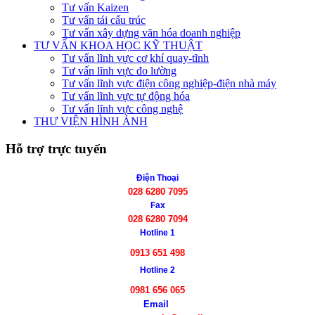
Tư vấn Kaizen
Tư vấn tái cấu trúc
Tư vấn xây dựng văn hóa doanh nghiệp
TƯ VẤN KHOA HỌC KỸ THUẬT
Tư vấn lĩnh vực cơ khí quay-tĩnh
Tư vấn lĩnh vực đo lường
Tư vấn lĩnh vực điện công nghiệp-điện nhà máy
Tư vấn lĩnh vực tự động hóa
Tư vấn lĩnh vực công nghệ
THƯ VIỆN HÌNH ẢNH
Hỗ trợ trực tuyến
Điện Thoại
028 6280 7095
Fax
028 6280 7094
Hotline 1
0913 651 498
Hotline 2
0981 656 065
Email