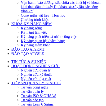
Vận hành, bảo dưỡng, sửa chữa các thiết bị về khoan-
khai thác dầu khí-xây lắp khảo sát-xây lắp các công
trình khí
Công nghệ vật liệu - Hóa học
Chương trình khác
KHOÁ KỸ NĂNG MỀM
Kỹ năng sống
Kỹ năng làm việc
Kỹ năng phát triển cá nhân-công việc
Kỹ năng quan hệ khách hàng
Kỹ năng mềm khác
ĐÀO TẠO ATSKMT
ĐÀO TẠO ATVSLĐ
TIN TỨC & SỰ KIỆN
HOẠT ĐỘNG NGHIÊN CỨU
Nghiên cứu quản lý
Nghiên cứu kỹ thuật
Nghiên cứu địa chất
TƯ VẤN QUẢN LÝ KINH TẾ
Tư vấn công nghệ
Tư vấn quản lý
Tư vấn ISO & OHSAS
Tư vấn đào tạo
Tư vấn Lean 6 Sigma