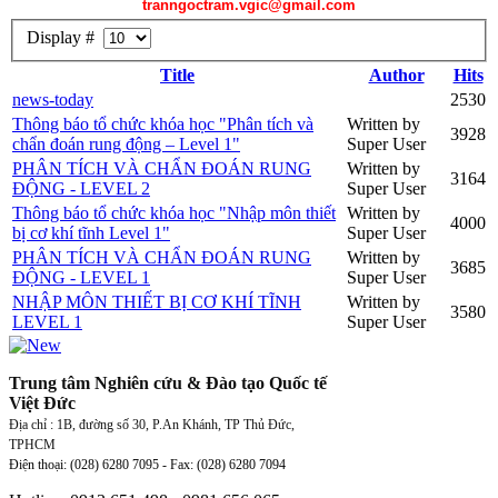
tranngoctram.vgic@gmail.com
Display #
Title
Author
Hits
news-today
2530
Thông báo tổ chức khóa học "Phân tích và
Written by
3928
chẩn đoán rung động – Level 1"
Super User
PHÂN TÍCH VÀ CHẨN ĐOÁN RUNG
Written by
3164
ĐỘNG - LEVEL 2
Super User
Thông báo tổ chức khóa học "Nhập môn thiết
Written by
4000
bị cơ khí tĩnh Level 1"
Super User
PHÂN TÍCH VÀ CHẨN ĐOÁN RUNG
Written by
3685
ĐỘNG - LEVEL 1
Super User
NHẬP MÔN THIẾT BỊ CƠ KHÍ TĨNH
Written by
3580
LEVEL 1
Super User
Trung tâm Nghiên cứu & Đào tạo Quốc tế
Việt Đức
Địa chỉ : 1B, đường số 30, P.An Khánh, TP Thủ Đức,
TPHCM
Điện thoại: (028) 6280 7095 - Fax:
(028)
6280 7094