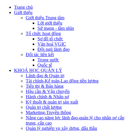
Trang chủ
Giới thiệu
Giới thiệu Trung tâm
Lời giới thiệu
Sứ mạng - tầm nhìn
Tổ chức hoạt động
Sơ đồ tổ chức
Văn hoá VGIC
Đội ngũ lãnh đạo
Đối tác liên kết
Trong nước
Quốc tế
KHOÁ HỌC QUẢN LÝ
Lãnh đạo & Quản trị
Tài chính-Kế toán-Lao động tiền lương
Tiếp thị & Bán hàng
Hậu cần & Vận chuyển
Hành chính & Nhân sự
Kỹ thuật & quản trị sản xuất
Quản trị chất lượng
Marketing-Truyền thông
Nâng cao năng lực lãnh đạo-quản lý cho nhân sự cấp
trung, cấp cao
Quản lý nghiệp vụ xây dựng, đấu thầu