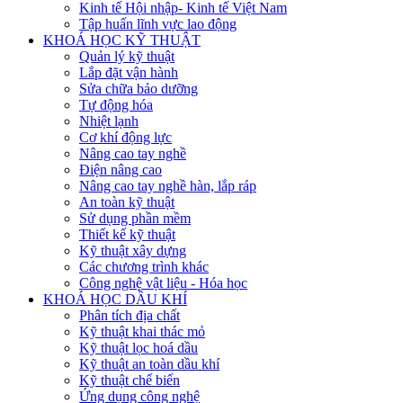
Kinh tế Hội nhập- Kinh tế Việt Nam
Tập huấn lĩnh vực lao động
KHOÁ HỌC KỸ THUẬT
Quản lý kỹ thuật
Lắp đặt vận hành
Sửa chữa bảo dưỡng
Tự động hóa
Nhiệt lạnh
Cơ khí động lực
Nâng cao tay nghề
Điện nâng cao
Nâng cao tay nghề hàn, lắp ráp
An toàn kỹ thuật
Sử dụng phần mềm
Thiết kế kỹ thuật
Kỹ thuật xây dựng
Các chương trình khác
Công nghệ vật liệu - Hóa học
KHOÁ HỌC DẦU KHÍ
Phân tích địa chất
Kỹ thuật khai thác mỏ
Kỹ thuật lọc hoá dầu
Kỹ thuật an toàn dầu khí
Kỹ thuật chế biến
Ứng dụng công nghệ