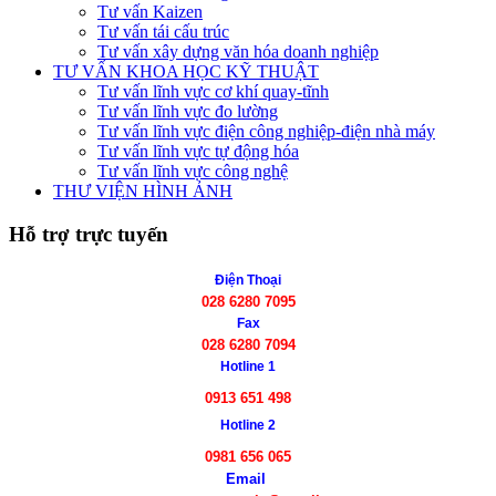
Tư vấn Kaizen
Tư vấn tái cấu trúc
Tư vấn xây dựng văn hóa doanh nghiệp
TƯ VẤN KHOA HỌC KỸ THUẬT
Tư vấn lĩnh vực cơ khí quay-tĩnh
Tư vấn lĩnh vực đo lường
Tư vấn lĩnh vực điện công nghiệp-điện nhà máy
Tư vấn lĩnh vực tự động hóa
Tư vấn lĩnh vực công nghệ
THƯ VIỆN HÌNH ẢNH
Hỗ trợ trực tuyến
Điện Thoại
028 6280 7095
Fax
028 6280 7094
Hotline 1
0913 651 498
Hotline 2
0981 656 065
Email