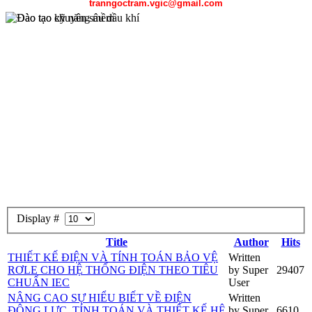
tranngoctram.vgic@gmail.com
Display #
Chương trình đào tạo chuyên sâu dầu khí được sự hỗ trợ của Petros
Đại học mỏ địa chất Hà Nội, Đại học Bách khoa Hà Nội, Đại học
Title
Author
Hits
gồm công tác thăm dò địa chất, kỹ thuật khai thác dầu khí, kỹ thuật 
THIẾT KẾ ĐIỆN VÀ TÍNH TOÁN BẢO VỆ
Written
RƠLE CHO HỆ THỐNG ĐIỆN THEO TIÊU
by Super
29407
CHUẨN IEC
User
NÂNG CAO SỰ HIỂU BIẾT VỀ ĐIỆN
Written
ĐỘNG LỰC, TÍNH TOÁN VÀ THIẾT KẾ HỆ
by Super
6610