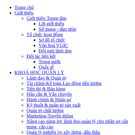
Trang chủ
Giới thiệu
Giới thiệu Trung tâm
Lời giới thiệu
Sứ mạng - tầm nhìn
Tổ chức hoạt động
Sơ đồ tổ chức
Văn hoá VGIC
Đội ngũ lãnh đạo
Đối tác liên kết
Trong nước
Quốc tế
KHOÁ HỌC QUẢN LÝ
Lãnh đạo & Quản trị
Tài chính-Kế toán-Lao động tiền lương
Tiếp thị & Bán hàng
Hậu cần & Vận chuyển
Hành chính & Nhân sự
Kỹ thuật & quản trị sản xuất
Quản trị chất lượng
Marketing-Truyền thông
Nâng cao năng lực lãnh đạo-quản lý cho nhân sự cấp
trung, cấp cao
Quản lý nghiệp vụ xây dựng, đấu thầu