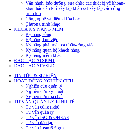
Vận hành, bảo dưỡng, sửa chữa các thiết bị về khoan-
khai thác dầu khí-xây lắp khảo sát-xây lắp các công
trình khí
Công nghệ vật liệu - Hóa học
Chương trình khác
KHOÁ KỸ NĂNG MỀM
Kỹ năng sống
Kỹ năng làm việc
Kỹ năng phát triển cá nhân-công việc
Kỹ năng quan hệ khách hàng
Kỹ năng mềm khác
ĐÀO TẠO ATSKMT
ĐÀO TẠO ATVSLĐ
TIN TỨC & SỰ KIỆN
HOẠT ĐỘNG NGHIÊN CỨU
Nghiên cứu quản lý
Nghiên cứu kỹ thuật
Nghiên cứu địa chất
TƯ VẤN QUẢN LÝ KINH TẾ
Tư vấn công nghệ
Tư vấn quản lý
Tư vấn ISO & OHSAS
Tư vấn đào tạo
Tư vấn Lean 6 Sigma