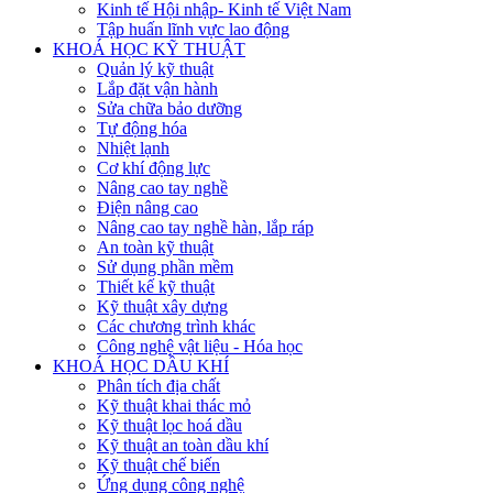
Kinh tế Hội nhập- Kinh tế Việt Nam
Tập huấn lĩnh vực lao động
KHOÁ HỌC KỸ THUẬT
Quản lý kỹ thuật
Lắp đặt vận hành
Sửa chữa bảo dưỡng
Tự động hóa
Nhiệt lạnh
Cơ khí động lực
Nâng cao tay nghề
Điện nâng cao
Nâng cao tay nghề hàn, lắp ráp
An toàn kỹ thuật
Sử dụng phần mềm
Thiết kế kỹ thuật
Kỹ thuật xây dựng
Các chương trình khác
Công nghệ vật liệu - Hóa học
KHOÁ HỌC DẦU KHÍ
Phân tích địa chất
Kỹ thuật khai thác mỏ
Kỹ thuật lọc hoá dầu
Kỹ thuật an toàn dầu khí
Kỹ thuật chế biến
Ứng dụng công nghệ