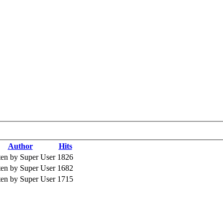
kills và các Trường đại học trong nước như
 Bách khoa TPHCM. Các chương trình bào
Author
Hits
chế biến và bảo quản ...
ten by Super User
1826
ten by Super User
1682
ten by Super User
1715