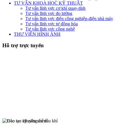
TƯ VẤN KHOA HỌC KỸ THUẬT
Tư vấn lĩnh vực cơ khí quay-tĩnh
Tư vấn lĩnh vực đo lường
Tư vấn lĩnh vực điện công nghiệp-điện nhà máy
Tư vấn lĩnh vực tự động hóa
Tư vấn lĩnh vực công nghệ
THƯ VIỆN HÌNH ẢNH
Hỗ trợ trực tuyến