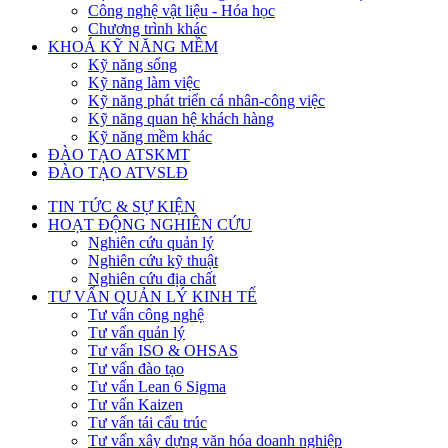
Công nghệ vật liệu - Hóa học
Chương trình khác
KHOÁ KỸ NĂNG MỀM
Kỹ năng sống
Kỹ năng làm việc
Kỹ năng phát triển cá nhân-công việc
Kỹ năng quan hệ khách hàng
Kỹ năng mềm khác
ĐÀO TẠO ATSKMT
ĐÀO TẠO ATVSLĐ
TIN TỨC & SỰ KIỆN
HOẠT ĐỘNG NGHIÊN CỨU
Nghiên cứu quản lý
Nghiên cứu kỹ thuật
Nghiên cứu địa chất
TƯ VẤN QUẢN LÝ KINH TẾ
Tư vấn công nghệ
Tư vấn quản lý
Tư vấn ISO & OHSAS
Tư vấn đào tạo
Tư vấn Lean 6 Sigma
Tư vấn Kaizen
Tư vấn tái cấu trúc
Tư vấn xây dựng văn hóa doanh nghiệp