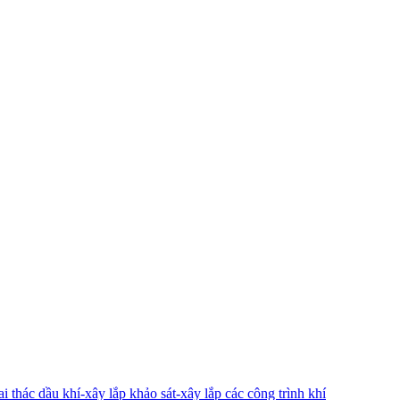
 thác dầu khí-xây lắp khảo sát-xây lắp các công trình khí