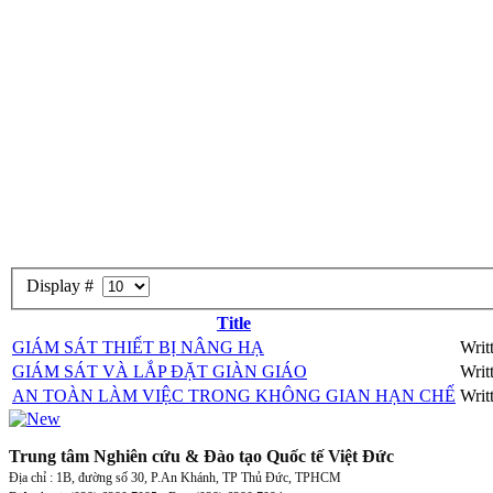
Display #
Chương trình đào tạo chuyên sâu dầu khí được sự hỗ trợ của Petros
Đại học mỏ địa chất Hà Nội, Đại học Bách khoa Hà Nội, Đại học
Title
gồm công tác thăm dò địa chất, kỹ thuật khai thác dầu khí, kỹ thuật 
GIÁM SÁT THIẾT BỊ NÂNG HẠ
Writ
GIÁM SÁT VÀ LẮP ĐẶT GIÀN GIÁO
Writ
AN TOÀN LÀM VIỆC TRONG KHÔNG GIAN HẠN CHẾ
Writ
Trung tâm Nghiên cứu & Đào tạo Quốc tế Việt Đức
Địa chỉ : 1B, đường số 30, P.An Khánh, TP Thủ Đức, TPHCM