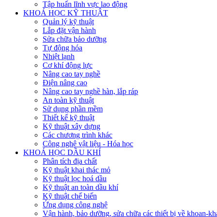
Tập huấn lĩnh vực lao động
KHOÁ HỌC KỸ THUẬT
Quản lý kỹ thuật
Lắp đặt vận hành
Sửa chữa bảo dưỡng
Tự động hóa
Nhiệt lạnh
Cơ khí động lực
Nâng cao tay nghề
Điện nâng cao
Nâng cao tay nghề hàn, lắp ráp
An toàn kỹ thuật
Sử dụng phần mềm
Thiết kế kỹ thuật
Kỹ thuật xây dựng
Các chương trình khác
Công nghệ vật liệu - Hóa học
KHOÁ HỌC DẦU KHÍ
Phân tích địa chất
Kỹ thuật khai thác mỏ
Kỹ thuật lọc hoá dầu
Kỹ thuật an toàn dầu khí
Kỹ thuật chế biến
Ứng dụng công nghệ
Vận hành, bảo dưỡng, sửa chữa các thiết bị về khoan-khai