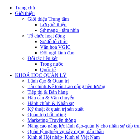
Trang chủ
Giới thiệu
Giới thiệu Trung tâm
Lời giới thiệu
Sứ mạng - tầm nhìn
Tổ chức hoạt động
Sơ đồ tổ chức
Văn hoá VGIC
Đội ngũ lãnh đạo
Đối tác liên kết
Trong nước
Quốc tế
KHOÁ HỌC QUẢN LÝ
Lãnh đạo & Quản trị
Tài chính-Kế toán-Lao động tiền lương
Tiếp thị & Bán hàng
Hậu cần & Vận chuyển
Hành chính & Nhân sự
Kỹ thuật & quản trị sản xuất
Quản trị chất lượng
Marketing-Truyền thông
Nâng cao năng lực lãnh đạo-quản lý cho nhân sự cấp tru
Quản lý nghiệp vụ xây dựng, đấu thầu
Kinh tế Hội nhập- Kinh tế Việt Nam