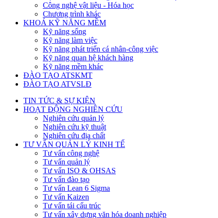
Công nghệ vật liệu - Hóa học
Chương trình khác
KHOÁ KỸ NĂNG MỀM
Kỹ năng sống
Kỹ năng làm việc
Kỹ năng phát triển cá nhân-công việc
Kỹ năng quan hệ khách hàng
Kỹ năng mềm khác
ĐÀO TẠO ATSKMT
ĐÀO TẠO ATVSLĐ
TIN TỨC & SỰ KIỆN
HOẠT ĐỘNG NGHIÊN CỨU
Nghiên cứu quản lý
Nghiên cứu kỹ thuật
Nghiên cứu địa chất
TƯ VẤN QUẢN LÝ KINH TẾ
Tư vấn công nghệ
Tư vấn quản lý
Tư vấn ISO & OHSAS
Tư vấn đào tạo
Tư vấn Lean 6 Sigma
Tư vấn Kaizen
Tư vấn tái cấu trúc
Tư vấn xây dựng văn hóa doanh nghiệp