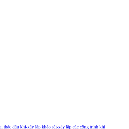
 thác dầu khí-xây lắp khảo sát-xây lắp các công trình khí