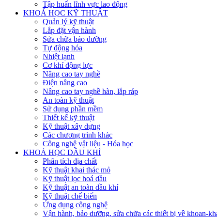
Tập huấn lĩnh vực lao động
KHOÁ HỌC KỸ THUẬT
Quản lý kỹ thuật
Lắp đặt vận hành
Sửa chữa bảo dưỡng
Tự động hóa
Nhiệt lạnh
Cơ khí động lực
Nâng cao tay nghề
Điện nâng cao
Nâng cao tay nghề hàn, lắp ráp
An toàn kỹ thuật
Sử dụng phần mềm
Thiết kế kỹ thuật
Kỹ thuật xây dựng
Các chương trình khác
Công nghệ vật liệu - Hóa học
KHOÁ HỌC DẦU KHÍ
Phân tích địa chất
Kỹ thuật khai thác mỏ
Kỹ thuật lọc hoá dầu
Kỹ thuật an toàn dầu khí
Kỹ thuật chế biến
Ứng dụng công nghệ
Vận hành, bảo dưỡng, sửa chữa các thiết bị về khoan-khai