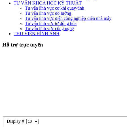
TƯ VẤN KHOA HỌC KỸ THUẬT
Tư vấn lĩnh vực cơ khí quay-tĩnh
Tư vấn lĩnh vực đo lường
Tư vấn lĩnh vực điện công nghiệp-điện nhà máy
Tư vấn lĩnh vực tự động hóa
Tư vấn lĩnh vực công nghệ
THƯ VIỆN HÌNH ẢNH
Hỗ trợ trực tuyến
Display #