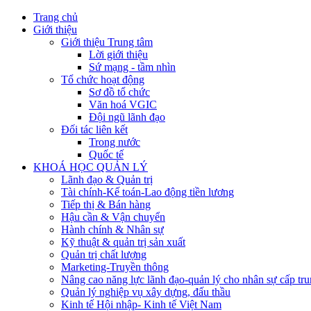
Trang chủ
Giới thiệu
Giới thiệu Trung tâm
Lời giới thiệu
Sứ mạng - tầm nhìn
Tổ chức hoạt động
Sơ đồ tổ chức
Văn hoá VGIC
Đội ngũ lãnh đạo
Đối tác liên kết
Trong nước
Quốc tế
KHOÁ HỌC QUẢN LÝ
Lãnh đạo & Quản trị
Tài chính-Kế toán-Lao động tiền lương
Tiếp thị & Bán hàng
Hậu cần & Vận chuyển
Hành chính & Nhân sự
Kỹ thuật & quản trị sản xuất
Quản trị chất lượng
Marketing-Truyền thông
Nâng cao năng lực lãnh đạo-quản lý cho nhân sự cấp tru
Quản lý nghiệp vụ xây dựng, đấu thầu
Kinh tế Hội nhập- Kinh tế Việt Nam