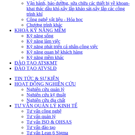
Vận hành, bảo dưỡng, sửa chữa các thiết bị về khoan-
khai thác dầu khí-xây lắp khảo sát-xây lắp các công
trình khí
Công nghệ vật liệu - Hóa học
Chương trình khác
KHOÁ KỸ NĂNG MỀM
Kỹ năng sống
Kỹ năng làm việc
Kỹ năng phát triển cá nhân-công việc
Kỹ năng quan hệ khách hàng
Kỹ năng mềm khác
ĐÀO TẠO ATSKMT
ĐÀO TẠO ATVSLĐ
TIN TỨC & SỰ KIỆN
HOẠT ĐỘNG NGHIÊN CỨU
Nghiên cứu quản lý
Nghiên cứu kỹ thuật
Nghiên cứu địa chất
TƯ VẤN QUẢN LÝ KINH TẾ
Tư vấn công nghệ
Tư vấn quản lý
Tư vấn ISO & OHSAS
Tư vấn đào tạo
Tư vấn Lean 6 Sigma