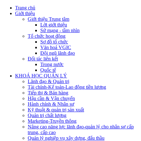
Trang chủ
Giới thiệu
Giới thiệu Trung tâm
Lời giới thiệu
Sứ mạng - tầm nhìn
Tổ chức hoạt động
Sơ đồ tổ chức
Văn hoá VGIC
Đội ngũ lãnh đạo
Đối tác liên kết
Trong nước
Quốc tế
KHOÁ HỌC QUẢN LÝ
Lãnh đạo & Quản trị
Tài chính-Kế toán-Lao động tiền lương
Tiếp thị & Bán hàng
Hậu cần & Vận chuyển
Hành chính & Nhân sự
Kỹ thuật & quản trị sản xuất
Quản trị chất lượng
Marketing-Truyền thông
Nâng cao năng lực lãnh đạo-quản lý cho nhân sự cấp
trung, cấp cao
Quản lý nghiệp vụ xây dựng, đấu thầu