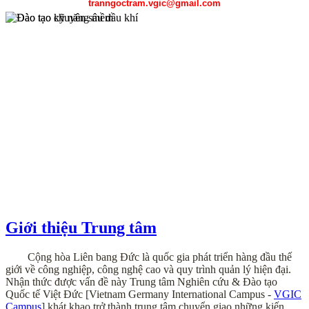
tranngoctram.vgic@gmail.com
Chương trình đào tạo chuyên sâu dầu khí được sự hỗ trợ của Petros
Giới thiệu Trung tâm
Đại học mỏ địa chất Hà Nội, Đại học Bách khoa Hà Nội, Đại học
gồm công tác thăm dò địa chất, kỹ thuật khai thác dầu khí, kỹ thuật 
Cộng
hòa Liên bang Đức là quốc gia phát triển hàng đầu thế
giới về công nghiệp, công nghệ cao và quy trình quản lý hiện đại.
Nhận thức được vấn đề này Trung tâm Nghiên cứu & Đào tạo
Quốc tế Việt Đức [Vietnam Germany International Campus -
VGIC
Campus
] khát khao trở thành trung tâm chuyển giao những kiến