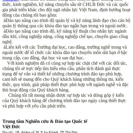
thức, kinh nghiệm, kỹ năng chuyên sâu từ CHLB Đức và các quốc
gia phát triển khác cho đội ngũ nhân lực Việt Nam, định hướng hoạt
động của chúng tôi bao gồm:
à
Đào tạo nâng cao trình độ quản lý và kỹ năng lãnh đạo cho cán bộ
quản lý thông qua các khóa đào tạo ngắn hạn trong và ngoài nước.
à
Đào tạo nâng cao trình độ, kỹ năng kỹ thuật cho nhân lực ngành
dầu khí, công nghiệp nặng, công nghiệp chế tạo, chuyển giao công
nghệ.
à
Liên kết với các Trường đại học, cao đẳng, trường nghề trong và
ngoài nước để tổ chức các khóa đào tạo chuyên môn dài hạn ở bậc
trung cấp, cao đẳng, đại học và sau đại học.
Với kinh nghiệm đã có cùng sự hợp tác chặt chẽ với các đối tác,
chúng tôi sẽ trực tiếp tìm hiểu nhu cầu, phân tích đánh giá thực
trạng để tư vấn và thiết kế những chương trình đào tạo phù hợp,
cam kết sẽ mang đến cho Quý khách hàng những thông tin, kiến
thức, quy trình, giải pháp thiết thực phù hợp với ngành nghề và đặc
thù hoạt động của Quý khách hàng.
Chúng tôi rất mong nhận được sự hợp tác và đóng góp ý kiến
của Quý khách hàng để chương trình đào tạo ngày càng thiết thực
và phù hợp với yêu cầu phát triển.
Trung tâm Nghiên cứu & Đào tạo Quốc tế
Việt Đức
Địa chỉ : 1B, đường số 30, P.An Khánh, TP Thủ Đức,