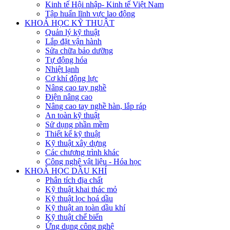
Kinh tế Hội nhập- Kinh tế Việt Nam
Tập huấn lĩnh vực lao động
KHOÁ HỌC KỸ THUẬT
Quản lý kỹ thuật
Lắp đặt vận hành
Sửa chữa bảo dưỡng
Tự động hóa
Nhiệt lạnh
Cơ khí động lực
Nâng cao tay nghề
Điện nâng cao
Nâng cao tay nghề hàn, lắp ráp
An toàn kỹ thuật
Sử dụng phần mềm
Thiết kế kỹ thuật
Kỹ thuật xây dựng
Các chương trình khác
Công nghệ vật liệu - Hóa học
KHOÁ HỌC DẦU KHÍ
Phân tích địa chất
Kỹ thuật khai thác mỏ
Kỹ thuật lọc hoá dầu
Kỹ thuật an toàn dầu khí
Kỹ thuật chế biến
Ứng dụng công nghệ