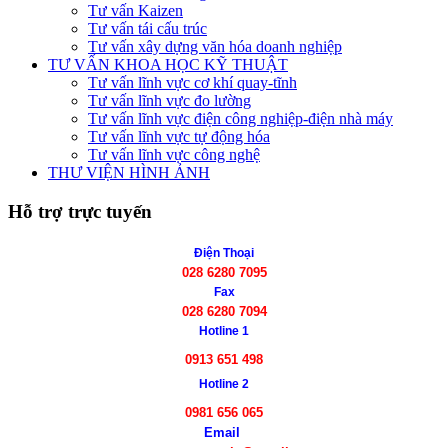
Tư vấn Kaizen
Tư vấn tái cấu trúc
Tư vấn xây dựng văn hóa doanh nghiệp
TƯ VẤN KHOA HỌC KỸ THUẬT
Tư vấn lĩnh vực cơ khí quay-tĩnh
Tư vấn lĩnh vực đo lường
Tư vấn lĩnh vực điện công nghiệp-điện nhà máy
Tư vấn lĩnh vực tự động hóa
Tư vấn lĩnh vực công nghệ
THƯ VIỆN HÌNH ẢNH
Hỗ trợ trực tuyến
Điện Thoại
028 6280 7095
Fax
028 6280 7094
Hotline 1
0913 651 498
Hotline 2
0981 656 065
Email