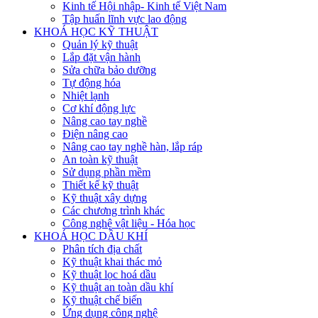
Kinh tế Hội nhập- Kinh tế Việt Nam
Tập huấn lĩnh vực lao động
KHOÁ HỌC KỸ THUẬT
Quản lý kỹ thuật
Lắp đặt vận hành
Sửa chữa bảo dưỡng
Tự động hóa
Nhiệt lạnh
Cơ khí động lực
Nâng cao tay nghề
Điện nâng cao
Nâng cao tay nghề hàn, lắp ráp
An toàn kỹ thuật
Sử dụng phần mềm
Thiết kế kỹ thuật
Kỹ thuật xây dựng
Các chương trình khác
Công nghệ vật liệu - Hóa học
KHOÁ HỌC DẦU KHÍ
Phân tích địa chất
Kỹ thuật khai thác mỏ
Kỹ thuật lọc hoá dầu
Kỹ thuật an toàn dầu khí
Kỹ thuật chế biến
Ứng dụng công nghệ