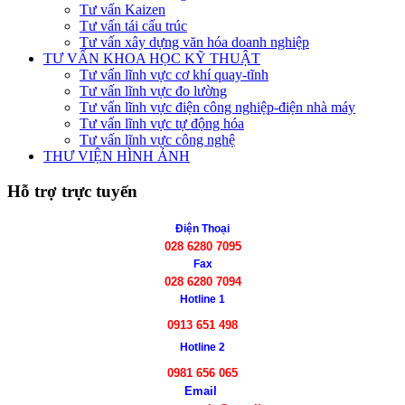
Tư vấn Kaizen
Tư vấn tái cấu trúc
Tư vấn xây dựng văn hóa doanh nghiệp
TƯ VẤN KHOA HỌC KỸ THUẬT
Tư vấn lĩnh vực cơ khí quay-tĩnh
Tư vấn lĩnh vực đo lường
Tư vấn lĩnh vực điện công nghiệp-điện nhà máy
Tư vấn lĩnh vực tự động hóa
Tư vấn lĩnh vực công nghệ
THƯ VIỆN HÌNH ẢNH
Hỗ trợ trực tuyến
Điện Thoại
028 6280 7095
Fax
028 6280 7094
Hotline 1
0913 651 498
Hotline 2
0981 656 065
Email