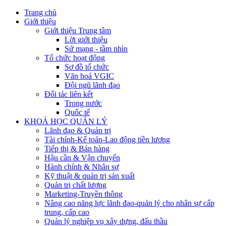
Trang chủ
Giới thiệu
Giới thiệu Trung tâm
Lời giới thiệu
Sứ mạng - tầm nhìn
Tổ chức hoạt động
Sơ đồ tổ chức
Văn hoá VGIC
Đội ngũ lãnh đạo
Đối tác liên kết
Trong nước
Quốc tế
KHOÁ HỌC QUẢN LÝ
Lãnh đạo & Quản trị
Tài chính-Kế toán-Lao động tiền lương
Tiếp thị & Bán hàng
Hậu cần & Vận chuyển
Hành chính & Nhân sự
Kỹ thuật & quản trị sản xuất
Quản trị chất lượng
Marketing-Truyền thông
Nâng cao năng lực lãnh đạo-quản lý cho nhân sự cấp
trung, cấp cao
Quản lý nghiệp vụ xây dựng, đấu thầu