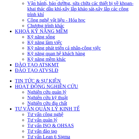
Vận hành, bảo dưỡng, sửa chữa các thiết bị về khoan-
khai thác dầu khí-xây lắp khảo sát-xây lắp các công
trình khí
Công nghệ vật liệu - Hóa học
Chương trình khác
KHOÁ KỸ NĂNG MỀM
Kỹ năng sống
Kỹ năng làm việc
Kỹ năng phát triển cá nhân-công việc
Kỹ năng quan hệ khách hàng
Kỹ năng mềm khác
ĐÀO TẠO ATSKMT
ĐÀO TẠO ATVSLĐ
TIN TỨC & SỰ KIỆN
HOẠT ĐỘNG NGHIÊN CỨU
Nghiên cứu quản lý
Nghiên cứu kỹ thuật
Nghiên cứu địa chất
TƯ VẤN QUẢN LÝ KINH TẾ
Tư vấn công nghệ
Tư vấn quản lý
Tư vấn ISO & OHSAS
Tư vấn đào tạo
Tư vấn Lean 6 Sigma