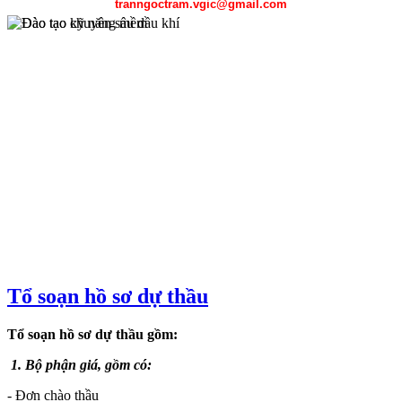
tranngoctram.vgic@gmail.com
Chương trình đào tạo chuyên sâu dầu khí được sự hỗ trợ của Petros
Tổ soạn hồ sơ dự thầu
Đại học mỏ địa chất Hà Nội, Đại học Bách khoa Hà Nội, Đại học
gồm công tác thăm dò địa chất, kỹ thuật khai thác dầu khí, kỹ thuật 
Tổ soạn hồ sơ dự thầu gồm:
1. Bộ phận giá,
gồm có:
- Đơn chào thầu