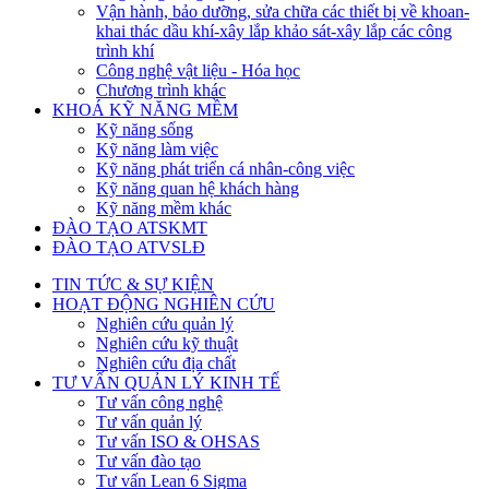
Vận hành, bảo dưỡng, sửa chữa các thiết bị về khoan-
khai thác dầu khí-xây lắp khảo sát-xây lắp các công
trình khí
Công nghệ vật liệu - Hóa học
Chương trình khác
KHOÁ KỸ NĂNG MỀM
Kỹ năng sống
Kỹ năng làm việc
Kỹ năng phát triển cá nhân-công việc
Kỹ năng quan hệ khách hàng
Kỹ năng mềm khác
ĐÀO TẠO ATSKMT
ĐÀO TẠO ATVSLĐ
TIN TỨC & SỰ KIỆN
HOẠT ĐỘNG NGHIÊN CỨU
Nghiên cứu quản lý
Nghiên cứu kỹ thuật
Nghiên cứu địa chất
TƯ VẤN QUẢN LÝ KINH TẾ
Tư vấn công nghệ
Tư vấn quản lý
Tư vấn ISO & OHSAS
Tư vấn đào tạo
Tư vấn Lean 6 Sigma