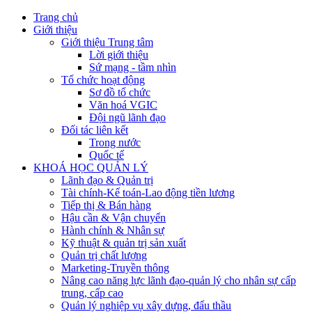
Trang chủ
Giới thiệu
Giới thiệu Trung tâm
Lời giới thiệu
Sứ mạng - tầm nhìn
Tổ chức hoạt động
Sơ đồ tổ chức
Văn hoá VGIC
Đội ngũ lãnh đạo
Đối tác liên kết
Trong nước
Quốc tế
KHOÁ HỌC QUẢN LÝ
Lãnh đạo & Quản trị
Tài chính-Kế toán-Lao động tiền lương
Tiếp thị & Bán hàng
Hậu cần & Vận chuyển
Hành chính & Nhân sự
Kỹ thuật & quản trị sản xuất
Quản trị chất lượng
Marketing-Truyền thông
Nâng cao năng lực lãnh đạo-quản lý cho nhân sự cấp
trung, cấp cao
Quản lý nghiệp vụ xây dựng, đấu thầu