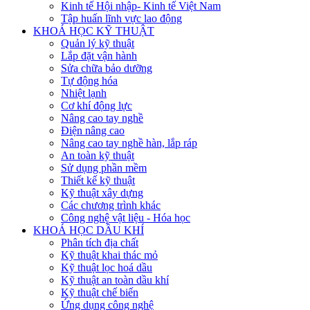
Kinh tế Hội nhập- Kinh tế Việt Nam
Tập huấn lĩnh vực lao động
KHOÁ HỌC KỸ THUẬT
Quản lý kỹ thuật
Lắp đặt vận hành
Sửa chữa bảo dưỡng
Tự động hóa
Nhiệt lạnh
Cơ khí động lực
Nâng cao tay nghề
Điện nâng cao
Nâng cao tay nghề hàn, lắp ráp
An toàn kỹ thuật
Sử dụng phần mềm
Thiết kế kỹ thuật
Kỹ thuật xây dựng
Các chương trình khác
Công nghệ vật liệu - Hóa học
KHOÁ HỌC DẦU KHÍ
Phân tích địa chất
Kỹ thuật khai thác mỏ
Kỹ thuật lọc hoá dầu
Kỹ thuật an toàn dầu khí
Kỹ thuật chế biến
Ứng dụng công nghệ