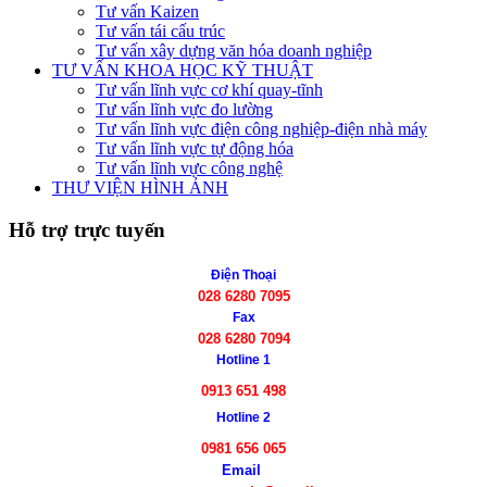
Tư vấn Kaizen
Tư vấn tái cấu trúc
Tư vấn xây dựng văn hóa doanh nghiệp
TƯ VẤN KHOA HỌC KỸ THUẬT
Tư vấn lĩnh vực cơ khí quay-tĩnh
Tư vấn lĩnh vực đo lường
Tư vấn lĩnh vực điện công nghiệp-điện nhà máy
Tư vấn lĩnh vực tự động hóa
Tư vấn lĩnh vực công nghệ
THƯ VIỆN HÌNH ẢNH
Hỗ trợ trực tuyến
Điện Thoại
028 6280 7095
Fax
028 6280 7094
Hotline 1
0913 651 498
Hotline 2
0981 656 065
Email