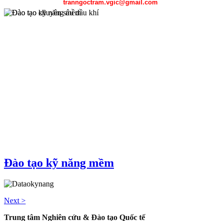
tranngoctram.vgic@gmail.com
Chương trình đào tạo chuyên sâu dầu khí được sự hỗ trợ của Petros
Đào tạo kỹ năng mềm
Đại học mỏ địa chất Hà Nội, Đại học Bách khoa Hà Nội, Đại học
gồm công tác thăm dò địa chất, kỹ thuật khai thác dầu khí, kỹ thuật 
Next >
Trung tâm Nghiên cứu & Đào tạo Quốc tế