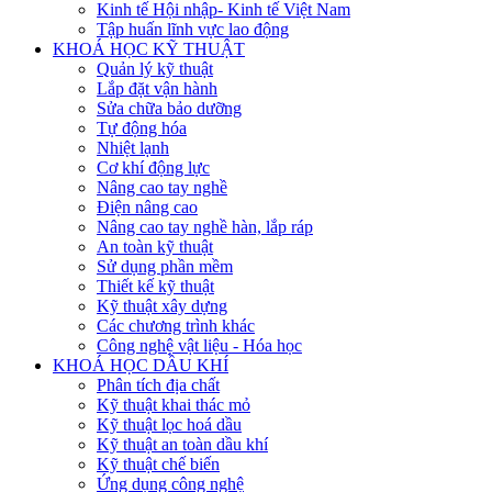
Kinh tế Hội nhập- Kinh tế Việt Nam
Tập huấn lĩnh vực lao động
KHOÁ HỌC KỸ THUẬT
Quản lý kỹ thuật
Lắp đặt vận hành
Sửa chữa bảo dưỡng
Tự động hóa
Nhiệt lạnh
Cơ khí động lực
Nâng cao tay nghề
Điện nâng cao
Nâng cao tay nghề hàn, lắp ráp
An toàn kỹ thuật
Sử dụng phần mềm
Thiết kế kỹ thuật
Kỹ thuật xây dựng
Các chương trình khác
Công nghệ vật liệu - Hóa học
KHOÁ HỌC DẦU KHÍ
Phân tích địa chất
Kỹ thuật khai thác mỏ
Kỹ thuật lọc hoá dầu
Kỹ thuật an toàn dầu khí
Kỹ thuật chế biến
Ứng dụng công nghệ