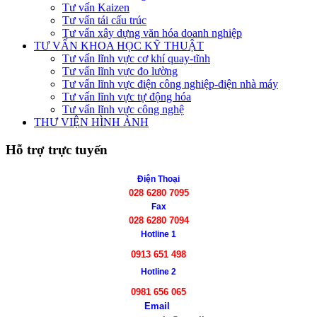
Tư vấn Kaizen
Tư vấn tái cấu trúc
Tư vấn xây dựng văn hóa doanh nghiệp
TƯ VẤN KHOA HỌC KỸ THUẬT
Tư vấn lĩnh vực cơ khí quay-tĩnh
Tư vấn lĩnh vực đo lường
Tư vấn lĩnh vực điện công nghiệp-điện nhà máy
Tư vấn lĩnh vực tự động hóa
Tư vấn lĩnh vực công nghệ
THƯ VIỆN HÌNH ẢNH
Hỗ trợ trực tuyến
Điện Thoại
028 6280 7095
Fax
028 6280 7094
Hotline 1
0913 651 498
Hotline 2
0981 656 065
Email