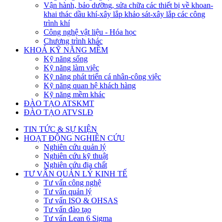
Vận hành, bảo dưỡng, sửa chữa các thiết bị về khoan-
khai thác dầu khí-xây lắp khảo sát-xây lắp các công
trình khí
Công nghệ vật liệu - Hóa học
Chương trình khác
KHOÁ KỸ NĂNG MỀM
Kỹ năng sống
Kỹ năng làm việc
Kỹ năng phát triển cá nhân-công việc
Kỹ năng quan hệ khách hàng
Kỹ năng mềm khác
ĐÀO TẠO ATSKMT
ĐÀO TẠO ATVSLĐ
TIN TỨC & SỰ KIỆN
HOẠT ĐỘNG NGHIÊN CỨU
Nghiên cứu quản lý
Nghiên cứu kỹ thuật
Nghiên cứu địa chất
TƯ VẤN QUẢN LÝ KINH TẾ
Tư vấn công nghệ
Tư vấn quản lý
Tư vấn ISO & OHSAS
Tư vấn đào tạo
Tư vấn Lean 6 Sigma