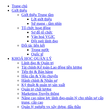
Trang chủ
Giới thiệu
Giới thiệu Trung tâm
Lời giới thiệu
Sứ mạng - tầm nhìn
Tổ chức hoạt động
Sơ đồ tổ chức
Văn hoá VGIC
Đội ngũ lãnh đạo
Đối tác liên kết
Trong nước
Quốc tế
KHOÁ HỌC QUẢN LÝ
Lãnh đạo & Quản trị
Tài chính-Kế toán-Lao động tiền lương
Tiếp thị & Bán hàng
Hậu cần & Vận chuyển
Hành chính & Nhân sự
Kỹ thuật & quản trị sản xuất
Quản trị chất lượng
Marketing-Truyền thông
Nâng cao năng lực lãnh đạo-quản lý cho nhân sự cấp
trung, cấp cao
Quản lý nghiệp vụ xây dựng, đấu thầu