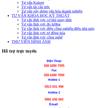
Tư vấn Kaizen
Tư vấn tái cấu trúc
Tư vấn xây dựng văn hóa doanh nghiệp
TƯ VẤN KHOA HỌC KỸ THUẬT
Tư vấn lĩnh vực cơ khí quay-tĩnh
Tư vấn lĩnh vực đo lường
Tư vấn lĩnh vực điện công nghiệp-điện nhà máy
Tư vấn lĩnh vực tự động hóa
Tư vấn lĩnh vực công nghệ
THƯ VIỆN HÌNH ẢNH
Hỗ trợ trực tuyến
Điện Thoại
028 6280 7095
Fax
028 6280 7094
Hotline 1
0913 651 498
Hotline 2
0981 656 065
Email