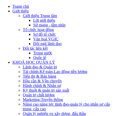
Trang chủ
Giới thiệu
Giới thiệu Trung tâm
Lời giới thiệu
Sứ mạng - tầm nhìn
Tổ chức hoạt động
Sơ đồ tổ chức
Văn hoá VGIC
Đội ngũ lãnh đạo
Đối tác liên kết
Trong nước
Quốc tế
KHOÁ HỌC QUẢN LÝ
Lãnh đạo & Quản trị
Tài chính-Kế toán-Lao động tiền lương
Tiếp thị & Bán hàng
Hậu cần & Vận chuyển
Hành chính & Nhân sự
Kỹ thuật & quản trị sản xuất
Quản trị chất lượng
Marketing-Truyền thông
Nâng cao năng lực lãnh đạo-quản lý cho nhân sự cấp
trung, cấp cao
Quản lý nghiệp vụ xây dựng, đấu thầu