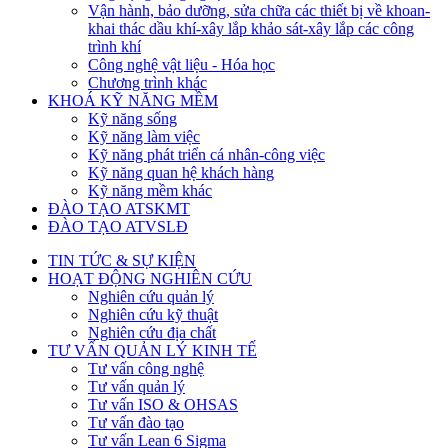
Vận hành, bảo dưỡng, sửa chữa các thiết bị về khoan-
khai thác dầu khí-xây lắp khảo sát-xây lắp các công
trình khí
Công nghệ vật liệu - Hóa học
Chương trình khác
KHOÁ KỸ NĂNG MỀM
Kỹ năng sống
Kỹ năng làm việc
Kỹ năng phát triển cá nhân-công việc
Kỹ năng quan hệ khách hàng
Kỹ năng mềm khác
ĐÀO TẠO ATSKMT
ĐÀO TẠO ATVSLĐ
TIN TỨC & SỰ KIỆN
HOẠT ĐỘNG NGHIÊN CỨU
Nghiên cứu quản lý
Nghiên cứu kỹ thuật
Nghiên cứu địa chất
TƯ VẤN QUẢN LÝ KINH TẾ
Tư vấn công nghệ
Tư vấn quản lý
Tư vấn ISO & OHSAS
Tư vấn đào tạo
Tư vấn Lean 6 Sigma