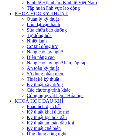
Kinh tế Hội nhập- Kinh tế Việt Nam
Tập huấn lĩnh vực lao động
KHOÁ HỌC KỸ THUẬT
Quản lý kỹ thuật
Lắp đặt vận hành
Sửa chữa bảo dưỡng
Tự động hóa
Nhiệt lạnh
Cơ khí động lực
Nâng cao tay nghề
Điện nâng cao
Nâng cao tay nghề hàn, lắp ráp
An toàn kỹ thuật
Sử dụng phần mềm
Thiết kế kỹ thuật
Kỹ thuật xây dựng
Các chương trình khác
Công nghệ vật liệu - Hóa học
KHOÁ HỌC DẦU KHÍ
Phân tích địa chất
Kỹ thuật khai thác mỏ
Kỹ thuật lọc hoá dầu
Kỹ thuật an toàn dầu khí
Kỹ thuật chế biến
Ứng dụng công nghệ