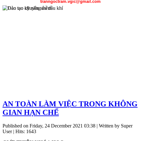
tranngoctram.vgic@gmail.com
Chương trình đào tạo chuyên sâu dầu khí được sự hỗ trợ của Petros
AN TOÀN LÀM VIỆC TRONG KHÔNG
Đại học mỏ địa chất Hà Nội, Đại học Bách khoa Hà Nội, Đại học
GIAN HẠN CHẾ
gồm công tác thăm dò địa chất, kỹ thuật khai thác dầu khí, kỹ thuật 
Published on Friday, 24 December 2021 03:38
|
Written by Super
User
| Hits: 1643