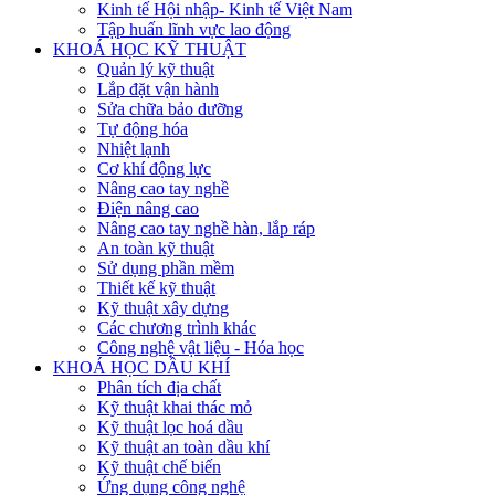
Kinh tế Hội nhập- Kinh tế Việt Nam
Tập huấn lĩnh vực lao động
KHOÁ HỌC KỸ THUẬT
Quản lý kỹ thuật
Lắp đặt vận hành
Sửa chữa bảo dưỡng
Tự động hóa
Nhiệt lạnh
Cơ khí động lực
Nâng cao tay nghề
Điện nâng cao
Nâng cao tay nghề hàn, lắp ráp
An toàn kỹ thuật
Sử dụng phần mềm
Thiết kế kỹ thuật
Kỹ thuật xây dựng
Các chương trình khác
Công nghệ vật liệu - Hóa học
KHOÁ HỌC DẦU KHÍ
Phân tích địa chất
Kỹ thuật khai thác mỏ
Kỹ thuật lọc hoá dầu
Kỹ thuật an toàn dầu khí
Kỹ thuật chế biến
Ứng dụng công nghệ