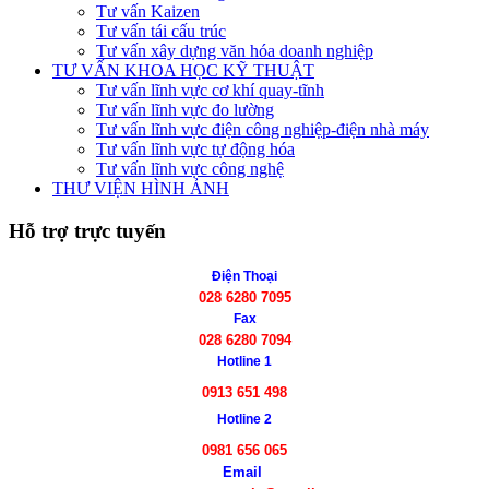
Tư vấn Kaizen
Tư vấn tái cấu trúc
Tư vấn xây dựng văn hóa doanh nghiệp
TƯ VẤN KHOA HỌC KỸ THUẬT
Tư vấn lĩnh vực cơ khí quay-tĩnh
Tư vấn lĩnh vực đo lường
Tư vấn lĩnh vực điện công nghiệp-điện nhà máy
Tư vấn lĩnh vực tự động hóa
Tư vấn lĩnh vực công nghệ
THƯ VIỆN HÌNH ẢNH
Hỗ trợ trực tuyến
Điện Thoại
028 6280 7095
Fax
028 6280 7094
Hotline 1
0913 651 498
Hotline 2
0981 656 065
Email