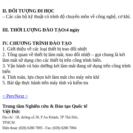
II. ĐỐI TƯỢNG ĐI HỌC
– Các cán bộ kỹ thuật có trình độ chuyên môn về công nghệ, cơ khí.
III. THỜI LƯỢNG ĐÀO TẠO:
4 ngày
IV. CHƯƠNG TRÌNH ĐÀO TẠO
1. Giới thiệu về các loại thiết bị trao đổi nhiệt
2. Tổng quan về thiết bị làm mát, trao đổi nhiệt – gọi chung là két
làm mát sử dụng cho các thiết bị trên công trình biển.
3. Vận hành và bảo dưỡng két làm mát đang sử dụng trên công trình
biển
4. Tính toán, lựa chọn két làm mát cho máy nén khí
5. Bài tập thực hành trên máy tính và kiểm tra
< Prev
Next >
Trung tâm Nghiên cứu & Đào tạo Quốc tế
Việt Đức
Địa chỉ : 1B, đường số 30, P.An Khánh, TP Thủ Đức,
TPHCM
Điện thoại: (028) 6280 7095 - Fax:
(028)
6280 7094