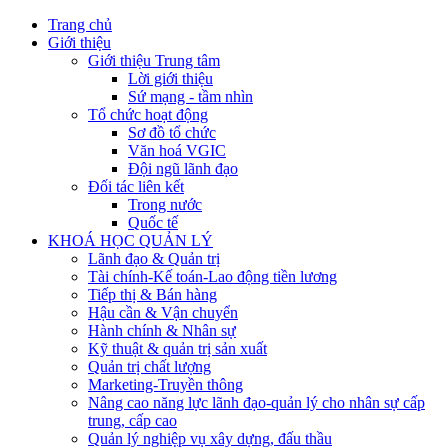
Trang chủ
Giới thiệu
Giới thiệu Trung tâm
Lời giới thiệu
Sứ mạng - tầm nhìn
Tổ chức hoạt động
Sơ đồ tổ chức
Văn hoá VGIC
Đội ngũ lãnh đạo
Đối tác liên kết
Trong nước
Quốc tế
KHOÁ HỌC QUẢN LÝ
Lãnh đạo & Quản trị
Tài chính-Kế toán-Lao động tiền lương
Tiếp thị & Bán hàng
Hậu cần & Vận chuyển
Hành chính & Nhân sự
Kỹ thuật & quản trị sản xuất
Quản trị chất lượng
Marketing-Truyền thông
Nâng cao năng lực lãnh đạo-quản lý cho nhân sự cấp
trung, cấp cao
Quản lý nghiệp vụ xây dựng, đấu thầu