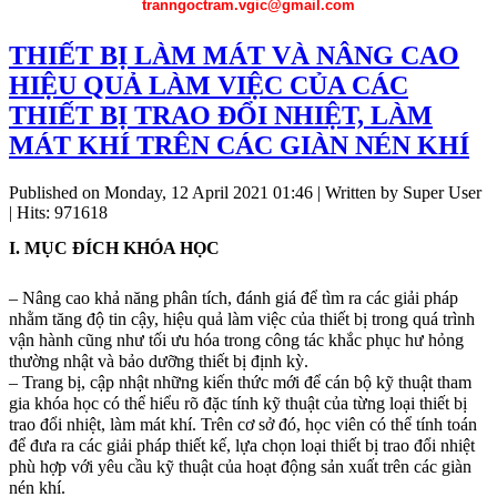
tranngoctram.vgic@gmail.com
THIẾT BỊ LÀM MÁT VÀ NÂNG CAO
HIỆU QUẢ LÀM VIỆC CỦA CÁC
THIẾT BỊ TRAO ĐỔI NHIỆT, LÀM
MÁT KHÍ TRÊN CÁC GIÀN NÉN KHÍ
Published on Monday, 12 April 2021 01:46
|
Written by Super User
| Hits: 971618
I. MỤC ĐÍCH KHÓA HỌC
– Nâng cao khả năng phân tích, đánh giá để tìm ra các giải pháp
nhằm tăng độ tin cậy, hiệu quả làm việc của thiết bị trong quá trình
vận hành cũng như tối ưu hóa trong công tác khắc phục hư hỏng
thường nhật và bảo dưỡng thiết bị định kỳ.
– Trang bị, cập nhật những kiến thức mới để cán bộ kỹ thuật tham
gia khóa học có thể hiểu rõ đặc tính kỹ thuật của từng loại thiết bị
trao đổi nhiệt, làm mát khí. Trên cơ sở đó, học viên có thể tính toán
để đưa ra các giải pháp thiết kế, lựa chọn loại thiết bị trao đổi nhiệt
phù hợp với yêu cầu kỹ thuật của hoạt động sản xuất trên các giàn
nén khí.