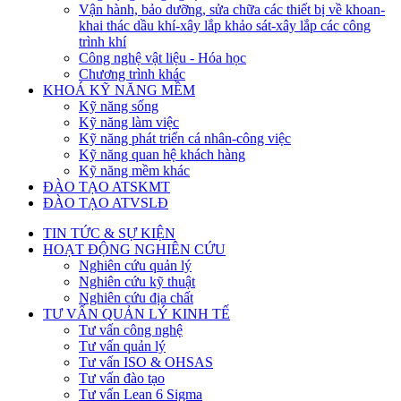
Vận hành, bảo dưỡng, sửa chữa các thiết bị về khoan-
khai thác dầu khí-xây lắp khảo sát-xây lắp các công
trình khí
Công nghệ vật liệu - Hóa học
Chương trình khác
KHOÁ KỸ NĂNG MỀM
Kỹ năng sống
Kỹ năng làm việc
Kỹ năng phát triển cá nhân-công việc
Kỹ năng quan hệ khách hàng
Kỹ năng mềm khác
ĐÀO TẠO ATSKMT
ĐÀO TẠO ATVSLĐ
TIN TỨC & SỰ KIỆN
HOẠT ĐỘNG NGHIÊN CỨU
Nghiên cứu quản lý
Nghiên cứu kỹ thuật
Nghiên cứu địa chất
TƯ VẤN QUẢN LÝ KINH TẾ
Tư vấn công nghệ
Tư vấn quản lý
Tư vấn ISO & OHSAS
Tư vấn đào tạo
Tư vấn Lean 6 Sigma