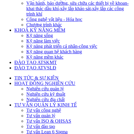
Vận hành, bảo dưỡng, sửa chữa các thiết bị về khoan-
khai thác dầu khí-xây lắp khảo sát-xây lắp các công
trình khí
Công nghệ vật liệu - Hóa học
Chương trình khác
KHOÁ KỸ NĂNG MỀM
Kỹ năng sống
Kỹ năng làm việc
Kỹ năng phát triển cá nhân-công việc
Kỹ năng quan hệ khách hàng
Kỹ năng mềm khác
ĐÀO TẠO ATSKMT
ĐÀO TẠO ATVSLĐ
TIN TỨC & SỰ KIỆN
HOẠT ĐỘNG NGHIÊN CỨU
Nghiên cứu quản lý
Nghiên cứu kỹ thuật
Nghiên cứu địa chất
TƯ VẤN QUẢN LÝ KINH TẾ
Tư vấn công nghệ
Tư vấn quản lý
Tư vấn ISO & OHSAS
Tư vấn đào tạo
Tư vấn Lean 6 Sigma