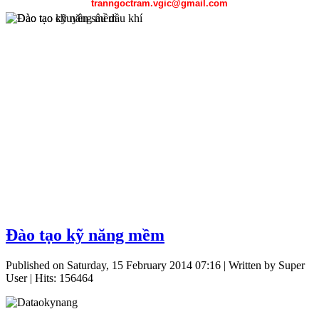
tranngoctram.vgic@gmail.com
Chương trình đào tạo chuyên sâu dầu khí được sự hỗ trợ của Petros
Đào tạo kỹ năng mềm
Đại học mỏ địa chất Hà Nội, Đại học Bách khoa Hà Nội, Đại học
gồm công tác thăm dò địa chất, kỹ thuật khai thác dầu khí, kỹ thuật 
Published on Saturday, 15 February 2014 07:16
|
Written by Super
User
| Hits: 156464