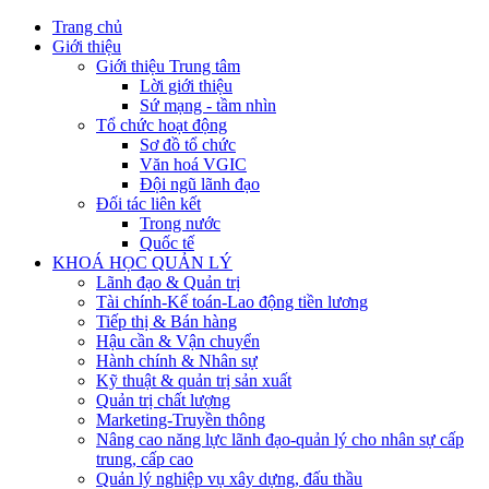
Trang chủ
Giới thiệu
Giới thiệu Trung tâm
Lời giới thiệu
Sứ mạng - tầm nhìn
Tổ chức hoạt động
Sơ đồ tổ chức
Văn hoá VGIC
Đội ngũ lãnh đạo
Đối tác liên kết
Trong nước
Quốc tế
KHOÁ HỌC QUẢN LÝ
Lãnh đạo & Quản trị
Tài chính-Kế toán-Lao động tiền lương
Tiếp thị & Bán hàng
Hậu cần & Vận chuyển
Hành chính & Nhân sự
Kỹ thuật & quản trị sản xuất
Quản trị chất lượng
Marketing-Truyền thông
Nâng cao năng lực lãnh đạo-quản lý cho nhân sự cấp
trung, cấp cao
Quản lý nghiệp vụ xây dựng, đấu thầu