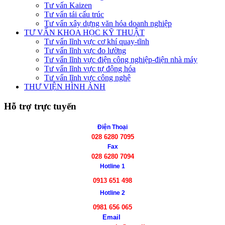
Tư vấn Kaizen
Tư vấn tái cấu trúc
Tư vấn xây dựng văn hóa doanh nghiệp
TƯ VẤN KHOA HỌC KỸ THUẬT
Tư vấn lĩnh vực cơ khí quay-tĩnh
Tư vấn lĩnh vực đo lường
Tư vấn lĩnh vực điện công nghiệp-điện nhà máy
Tư vấn lĩnh vực tự động hóa
Tư vấn lĩnh vực công nghệ
THƯ VIỆN HÌNH ẢNH
Hỗ trợ trực tuyến
Điện Thoại
028 6280 7095
Fax
028 6280 7094
Hotline 1
0913 651 498
Hotline 2
0981 656 065
Email