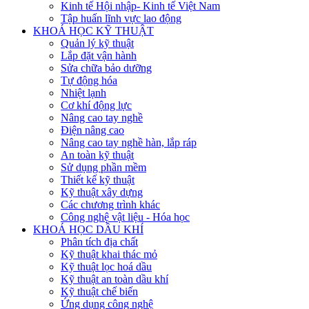
Kinh tế Hội nhập- Kinh tế Việt Nam
Tập huấn lĩnh vực lao động
KHOÁ HỌC KỸ THUẬT
Quản lý kỹ thuật
Lắp đặt vận hành
Sửa chữa bảo dưỡng
Tự động hóa
Nhiệt lạnh
Cơ khí động lực
Nâng cao tay nghề
Điện nâng cao
Nâng cao tay nghề hàn, lắp ráp
An toàn kỹ thuật
Sử dụng phần mềm
Thiết kế kỹ thuật
Kỹ thuật xây dựng
Các chương trình khác
Công nghệ vật liệu - Hóa học
KHOÁ HỌC DẦU KHÍ
Phân tích địa chất
Kỹ thuật khai thác mỏ
Kỹ thuật lọc hoá dầu
Kỹ thuật an toàn dầu khí
Kỹ thuật chế biến
Ứng dụng công nghệ