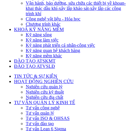
Vận hành, bảo dưỡng, sửa chữa các thiết bị về khoan-
khai thác dầu khí-xây lắp khảo sát-xây lắp các công
trình khí
Công nghệ vật liệu - Hóa học
Chương trình khác
KHOÁ KỸ NĂNG MỀM
Kỹ năng sống
Kỹ năng làm việc
Kỹ năng phát triển cá nhân-công việc
Kỹ năng quan hệ khách hàng
Kỹ năng mềm khác
ĐÀO TẠO ATSKMT
ĐÀO TẠO ATVSLĐ
TIN TỨC & SỰ KIỆN
HOẠT ĐỘNG NGHIÊN CỨU
Nghiên cứu quản lý
Nghiên cứu kỹ thuật
Nghiên cứu địa chất
TƯ VẤN QUẢN LÝ KINH TẾ
Tư vấn công nghệ
Tư vấn quản lý
Tư vấn ISO & OHSAS
Tư vấn đào tạo
Tư vấn Lean 6 Sigma