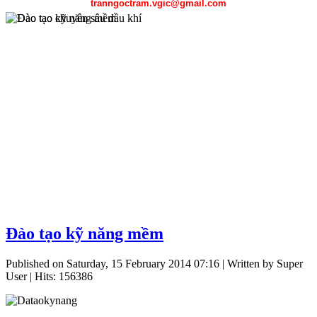
tranngoctram.vgic@gmail.com
Chương trình đào tạo chuyên sâu dầu khí được sự hỗ trợ của Petros
Đào tạo kỹ năng mềm
Đại học mỏ địa chất Hà Nội, Đại học Bách khoa Hà Nội, Đại học
gồm công tác thăm dò địa chất, kỹ thuật khai thác dầu khí, kỹ thuật 
Published on Saturday, 15 February 2014 07:16
|
Written by Super
User
| Hits: 156386