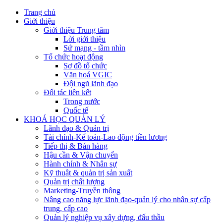
Trang chủ
Giới thiệu
Giới thiệu Trung tâm
Lời giới thiệu
Sứ mạng - tầm nhìn
Tổ chức hoạt động
Sơ đồ tổ chức
Văn hoá VGIC
Đội ngũ lãnh đạo
Đối tác liên kết
Trong nước
Quốc tế
KHOÁ HỌC QUẢN LÝ
Lãnh đạo & Quản trị
Tài chính-Kế toán-Lao động tiền lương
Tiếp thị & Bán hàng
Hậu cần & Vận chuyển
Hành chính & Nhân sự
Kỹ thuật & quản trị sản xuất
Quản trị chất lượng
Marketing-Truyền thông
Nâng cao năng lực lãnh đạo-quản lý cho nhân sự cấp
trung, cấp cao
Quản lý nghiệp vụ xây dựng, đấu thầu