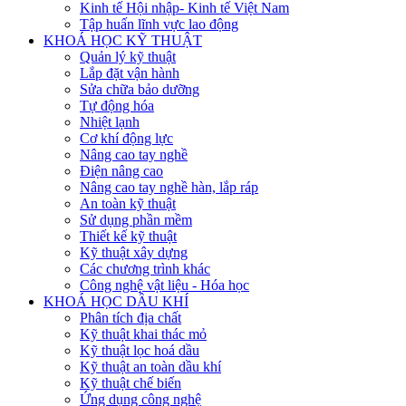
Kinh tế Hội nhập- Kinh tế Việt Nam
Tập huấn lĩnh vực lao động
KHOÁ HỌC KỸ THUẬT
Quản lý kỹ thuật
Lắp đặt vận hành
Sửa chữa bảo dưỡng
Tự động hóa
Nhiệt lạnh
Cơ khí động lực
Nâng cao tay nghề
Điện nâng cao
Nâng cao tay nghề hàn, lắp ráp
An toàn kỹ thuật
Sử dụng phần mềm
Thiết kế kỹ thuật
Kỹ thuật xây dựng
Các chương trình khác
Công nghệ vật liệu - Hóa học
KHOÁ HỌC DẦU KHÍ
Phân tích địa chất
Kỹ thuật khai thác mỏ
Kỹ thuật lọc hoá dầu
Kỹ thuật an toàn dầu khí
Kỹ thuật chế biến
Ứng dụng công nghệ