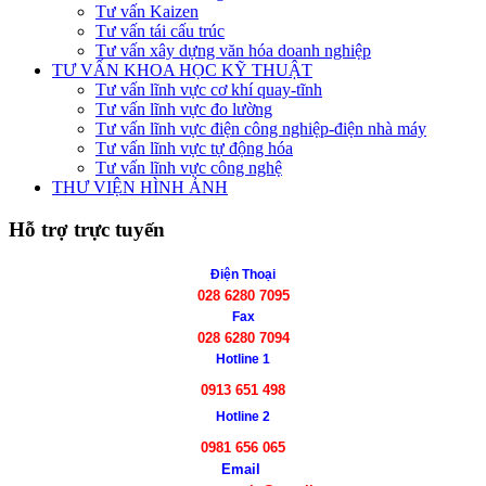
Tư vấn Kaizen
Tư vấn tái cấu trúc
Tư vấn xây dựng văn hóa doanh nghiệp
TƯ VẤN KHOA HỌC KỸ THUẬT
Tư vấn lĩnh vực cơ khí quay-tĩnh
Tư vấn lĩnh vực đo lường
Tư vấn lĩnh vực điện công nghiệp-điện nhà máy
Tư vấn lĩnh vực tự động hóa
Tư vấn lĩnh vực công nghệ
THƯ VIỆN HÌNH ẢNH
Hỗ trợ trực tuyến
Điện Thoại
028 6280 7095
Fax
028 6280 7094
Hotline 1
0913 651 498
Hotline 2
0981 656 065
Email