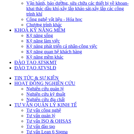
Vận hành, bảo dưỡng, sửa chữa các thiết bị về khoan-
khai thác dầu khí-xây lắp khảo sát-xây lắp các công
trình khí
Công nghệ vật liệu - Hóa học
Chương trình khác
KHOÁ KỸ NĂNG MỀM
Kỹ năng sống
Kỹ năng làm việc
Kỹ năng phát triển cá nhân-công việc
Kỹ năng quan hệ khách hàng
Kỹ năng mềm khác
ĐÀO TẠO ATSKMT
ĐÀO TẠO ATVSLĐ
TIN TỨC & SỰ KIỆN
HOẠT ĐỘNG NGHIÊN CỨU
Nghiên cứu quản lý
Nghiên cứu kỹ thuật
Nghiên cứu địa chất
TƯ VẤN QUẢN LÝ KINH TẾ
Tư vấn công nghệ
Tư vấn quản lý
Tư vấn ISO & OHSAS
Tư vấn đào tạo
Tư vấn Lean 6 Sigma