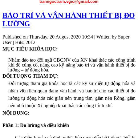
tranngoctram.vgic@gmail.com
BẢO TRÌ VÀ VẬN HÀNH THIẾT BỊ ĐO
LƯỜNG
Published on Thursday, 20 August 2020 10:34
|
Written by Super
User
| Hits: 2012
MỤC TIÊU KHÓA HỌC:
Nhằm đào tạo đội ngũ CBCNV của XN khai thác các công trình
khí để củng cố, nâng cao kỹ năng bảo trì và vận hành thiết bị đo
lường – tự động hóa.
ĐỐI TƯỢNG THAM DỰ:
Đối tượng tham gia khóa học là các kỹ sư điện-tự động hóa và
nhân viên liên quan đang vận hành và bảo trì cho các thiết bị đo
lường tự động hóa các giàn nén trung tâm, giàn nén Rồng, giàn
nén nhỏ thuộc Xí nghiệp khai thác các công trình khí.
NỘI DUNG:
Phần 1: Đo lường và điều khiển
-
Các điều khoản và định nghĩa liên quan đến hệ thống Thiết bị