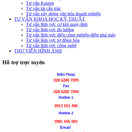
Tư vấn Kaizen
Tư vấn tái cấu trúc
Tư vấn xây dựng văn hóa doanh nghiệp
TƯ VẤN KHOA HỌC KỸ THUẬT
Tư vấn lĩnh vực cơ khí quay-tĩnh
Tư vấn lĩnh vực đo lường
Tư vấn lĩnh vực điện công nghiệp-điện nhà máy
Tư vấn lĩnh vực tự động hóa
Tư vấn lĩnh vực công nghệ
THƯ VIỆN HÌNH ẢNH
Hỗ trợ trực tuyến
Điện Thoại
028 6280 7095
Fax
028 6280 7094
Hotline 1
0913 651 498
Hotline 2
0981 656 065
Email