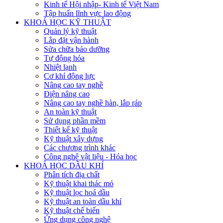
Kinh tế Hội nhập- Kinh tế Việt Nam
Tập huấn lĩnh vực lao động
KHOÁ HỌC KỸ THUẬT
Quản lý kỹ thuật
Lắp đặt vận hành
Sửa chữa bảo dưỡng
Tự động hóa
Nhiệt lạnh
Cơ khí động lực
Nâng cao tay nghề
Điện nâng cao
Nâng cao tay nghề hàn, lắp ráp
An toàn kỹ thuật
Sử dụng phần mềm
Thiết kế kỹ thuật
Kỹ thuật xây dựng
Các chương trình khác
Công nghệ vật liệu - Hóa học
KHOÁ HỌC DẦU KHÍ
Phân tích địa chất
Kỹ thuật khai thác mỏ
Kỹ thuật lọc hoá dầu
Kỹ thuật an toàn dầu khí
Kỹ thuật chế biến
Ứng dụng công nghệ