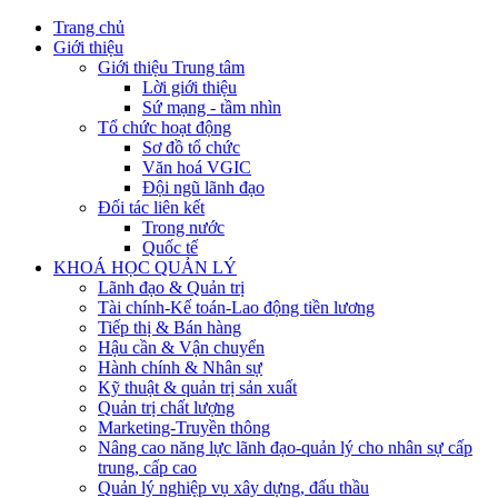
Trang chủ
Giới thiệu
Giới thiệu Trung tâm
Lời giới thiệu
Sứ mạng - tầm nhìn
Tổ chức hoạt động
Sơ đồ tổ chức
Văn hoá VGIC
Đội ngũ lãnh đạo
Đối tác liên kết
Trong nước
Quốc tế
KHOÁ HỌC QUẢN LÝ
Lãnh đạo & Quản trị
Tài chính-Kế toán-Lao động tiền lương
Tiếp thị & Bán hàng
Hậu cần & Vận chuyển
Hành chính & Nhân sự
Kỹ thuật & quản trị sản xuất
Quản trị chất lượng
Marketing-Truyền thông
Nâng cao năng lực lãnh đạo-quản lý cho nhân sự cấp
trung, cấp cao
Quản lý nghiệp vụ xây dựng, đấu thầu