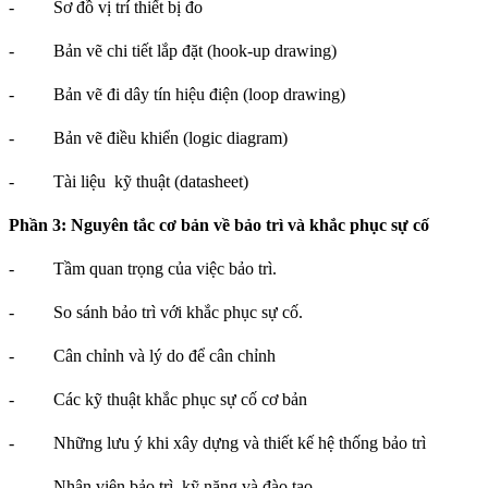
-
Sơ đồ vị trí thiết bị đo
-
Bản vẽ chi tiết lắp đặt (hook-up drawing)
-
Bản vẽ đi dây tín hiệu điện (loop drawing)
-
Bản vẽ điều khiển (logic diagram)
-
Tài liệu kỹ thuật (datasheet)
Phần 3: Nguyên tắc cơ bản về bảo trì và khắc phục sự cố
-
Tầm quan trọng của việc bảo trì.
-
So sánh bảo trì với khắc phục sự cố.
-
Cân chỉnh và lý do để cân chỉnh
-
Các kỹ thuật khắc phục sự cố cơ bản
-
Những lưu ý khi xây dựng và thiết kế hệ thống bảo trì
-
Nhân viên bảo trì, kỹ năng và đào tạo.