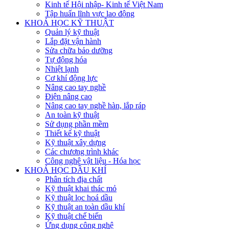
Kinh tế Hội nhập- Kinh tế Việt Nam
Tập huấn lĩnh vực lao động
KHOÁ HỌC KỸ THUẬT
Quản lý kỹ thuật
Lắp đặt vận hành
Sửa chữa bảo dưỡng
Tự động hóa
Nhiệt lạnh
Cơ khí động lực
Nâng cao tay nghề
Điện nâng cao
Nâng cao tay nghề hàn, lắp ráp
An toàn kỹ thuật
Sử dụng phần mềm
Thiết kế kỹ thuật
Kỹ thuật xây dựng
Các chương trình khác
Công nghệ vật liệu - Hóa học
KHOÁ HỌC DẦU KHÍ
Phân tích địa chất
Kỹ thuật khai thác mỏ
Kỹ thuật lọc hoá dầu
Kỹ thuật an toàn dầu khí
Kỹ thuật chế biến
Ứng dụng công nghệ