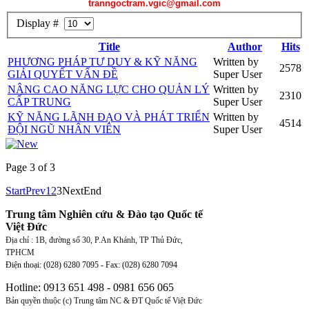
tranngoctram.vgic@gmail.com
Display #
Title
Author
Hits
PHƯƠNG PHÁP TƯ DUY & KỸ NĂNG
Written by
2578
GIẢI QUYẾT VẤN ĐỀ
Super User
NÂNG CAO NĂNG LỰC CHO QUẢN LÝ
Written by
2310
CẤP TRUNG
Super User
KỸ NĂNG LÃNH ĐẠO VÀ PHÁT TRIỂN
Written by
4514
ĐỘI NGŨ NHÂN VIÊN
Super User
Page 3 of 3
Start
Prev
1
2
3
Next
End
Trung tâm Nghiên cứu & Đào tạo Quốc tế
Việt Đức
Địa chỉ : 1B, đường số 30, P.An Khánh, TP Thủ Đức,
TPHCM
Điện thoại: (028) 6280 7095 - Fax:
(028)
6280 7094
Hotline: 0913 651 498 - 0981 656 065
Bản quyền thuộc (c) Trung tâm NC & ĐT Quốc tế Việt Đức