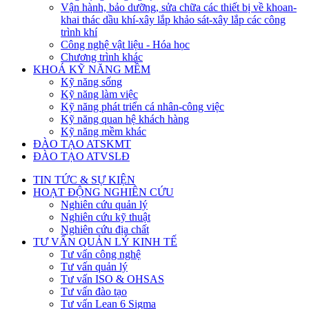
Vận hành, bảo dưỡng, sửa chữa các thiết bị về khoan-
khai thác dầu khí-xây lắp khảo sát-xây lắp các công
trình khí
Công nghệ vật liệu - Hóa học
Chương trình khác
KHOÁ KỸ NĂNG MỀM
Kỹ năng sống
Kỹ năng làm việc
Kỹ năng phát triển cá nhân-công việc
Kỹ năng quan hệ khách hàng
Kỹ năng mềm khác
ĐÀO TẠO ATSKMT
ĐÀO TẠO ATVSLĐ
TIN TỨC & SỰ KIỆN
HOẠT ĐỘNG NGHIÊN CỨU
Nghiên cứu quản lý
Nghiên cứu kỹ thuật
Nghiên cứu địa chất
TƯ VẤN QUẢN LÝ KINH TẾ
Tư vấn công nghệ
Tư vấn quản lý
Tư vấn ISO & OHSAS
Tư vấn đào tạo
Tư vấn Lean 6 Sigma