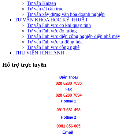
Tư vấn Kaizen
Tư vấn tái cấu trúc
Tư vấn xây dựng văn hóa doanh nghiệp
TƯ VẤN KHOA HỌC KỸ THUẬT
Tư vấn lĩnh vực cơ khí quay-tĩnh
Tư vấn lĩnh vực đo lường
Tư vấn lĩnh vực điện công nghiệp-điện nhà máy
Tư vấn lĩnh vực tự động hóa
Tư vấn lĩnh vực công nghệ
THƯ VIỆN HÌNH ẢNH
Hỗ trợ trực tuyến
Điện Thoại
028 6280 7095
Fax
028 6280 7094
Hotline 1
0913 651 498
Hotline 2
0981 656 065
Email