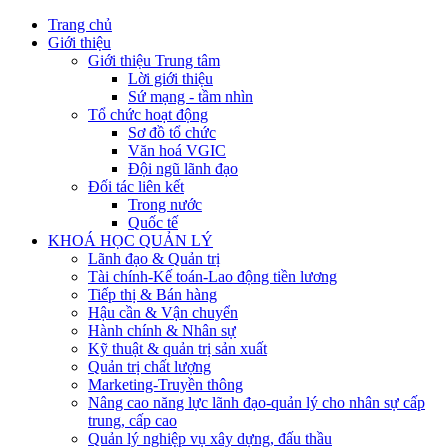
Trang chủ
Giới thiệu
Giới thiệu Trung tâm
Lời giới thiệu
Sứ mạng - tầm nhìn
Tổ chức hoạt động
Sơ đồ tổ chức
Văn hoá VGIC
Đội ngũ lãnh đạo
Đối tác liên kết
Trong nước
Quốc tế
KHOÁ HỌC QUẢN LÝ
Lãnh đạo & Quản trị
Tài chính-Kế toán-Lao động tiền lương
Tiếp thị & Bán hàng
Hậu cần & Vận chuyển
Hành chính & Nhân sự
Kỹ thuật & quản trị sản xuất
Quản trị chất lượng
Marketing-Truyền thông
Nâng cao năng lực lãnh đạo-quản lý cho nhân sự cấp
trung, cấp cao
Quản lý nghiệp vụ xây dựng, đấu thầu